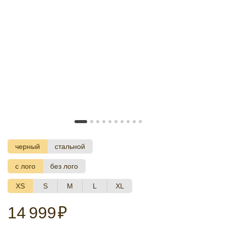
черный
стальной
с лого
без лого
XS
S
M
L
XL
14 999
₽