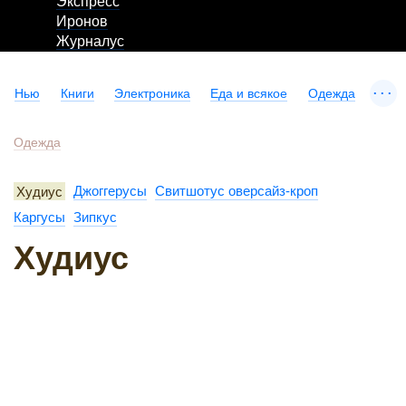
Экспресс
Иронов
Журналус
...
Нью
Книги
Электроника
Еда и всякое
Одежда
Одежда
Худиус
Джоггерусы
Свитшотус оверсайз-кроп
Каргусы
Зипкус
Худиус