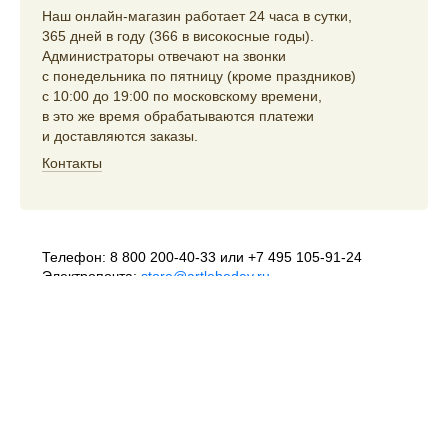
Наш онлайн-магазин работает 24 часа в сутки,
365 дней в году (366 в високосные годы).
Администраторы отвечают на звонки
с понедельника по пятницу (кроме праздников)
с 10:00 до 19:00 по московскому времени,
в это же время обрабатываются платежи
и доставляются заказы.
Контакты
Телефон:
8 800 200-40-33
или
+7 495 105-91-24
Электропочта:
store@artlebedev.ru
Телеграм-бот:
t.me/ALSStoreBot
Оптовикам
и распространителям:
sales@artlebedev.ru
Русский
|
English
© 1995–2026
Студия Артемия Лебедева