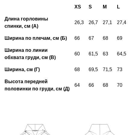
XS
S
M
L
X
Длина горловины
26,3
26,7
27,1
27,4
2
спинки, см (А)
Ширина по плечам, см (Б)
66
67
68
69
7
Ширина по линии
60
61,5
63
64,5
6
обхвата груди, см (В)
Ширина, см (Г)
68
69,5
71,5
73
7
Высота передней
64
66
68
70
7
половинки по груди, см (Д)