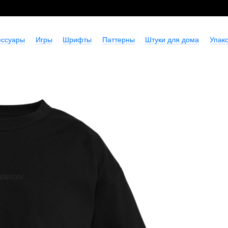
ессуары
Игры
Шрифты
Паттерны
Штуки для дома
Упако