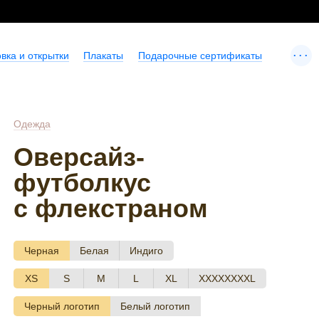
...
вка и открытки
Плакаты
Подарочные сертификаты
Одежда
Оверсайз-
футболкус
с флекстраном
Черная
Белая
Индиго
XS
S
M
L
XL
XXXXXXXXL
Черный логотип
Белый логотип