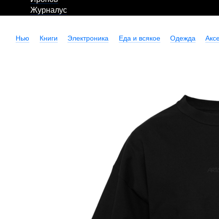
Журналус
Нью
Книги
Электроника
Еда и всякое
Одежда
Акс