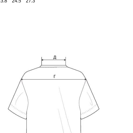
23.8
24.5
27.3