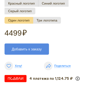
Красный логотип
Синий логотип
Серый логотип
Один логотип
Три логотипа
4499
₽
Добавить к заказу
Хочу!
Поделиться
4 платежа по 1,124.75 ₽