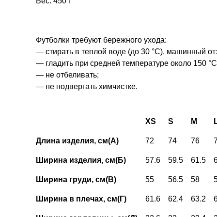
Вес: 450 г
Футболки требуют бережного ухода:
— стирать в теплой воде (до 30 °С), машинный от
— гладить при средней температуре около 150 °С
— не отбеливать;
— не подвергать химчистке.
XS
S
M
Длина изделия, см(А)
72
74
76
Ширина изделия, см(Б)
57.6
59.5
61.5
Ширина груди, см(В)
55
56.5
58
Ширина в плечах, см(Г)
61.6
62.4
63.2