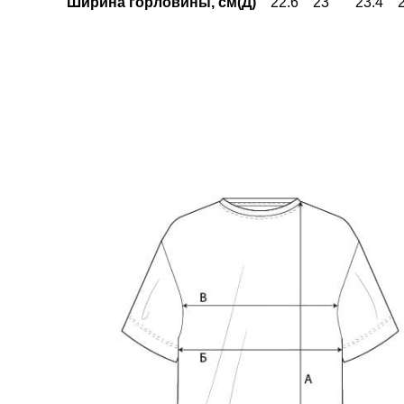
Ширина горловины, см(Д)
22.6
23
23.4