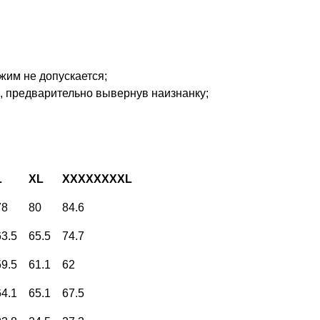
жим не допускается;
, предварительно вывернув наизнанку;
L
XL
XXXXXXXXL
78
80
84.6
63.5
65.5
74.7
59.5
61.1
62
64.1
65.1
67.5