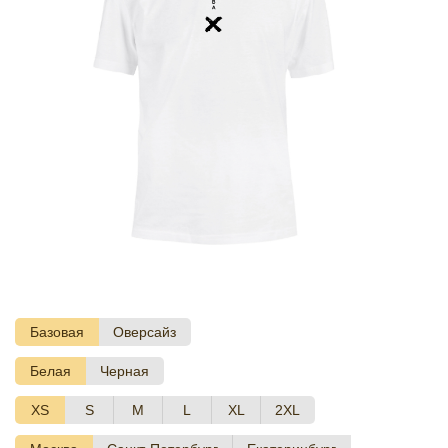
Базовая
Оверсайз
Белая
Черная
XS
S
M
L
XL
2XL