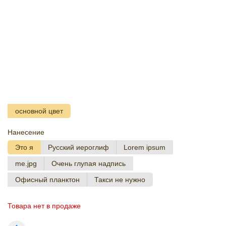
основной цвет
Нанесение
Это я
Русский иероглиф
Lorem ipsum
me.jpg
Очень глупая надпись
Офисный планктон
Такси не нужно
Товара нет в продаже