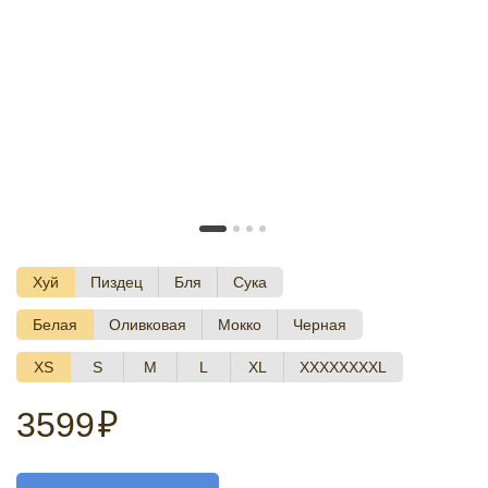
Хуй
Пиздец
Бля
Сука
Белая
Оливковая
Мокко
Черная
XS
S
M
L
XL
XXXXXXXXL
3599
₽