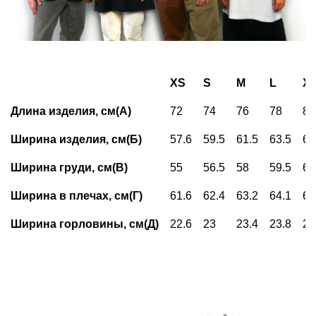
XS
S
M
L
X
Длина изделия, см(А)
72
74
76
78
80
Ширина изделия, см(Б)
57.6
59.5
61.5
63.5
65
Ширина груди, см(В)
55
56.5
58
59.5
61
Ширина в плечах, см(Г)
61.6
62.4
63.2
64.1
65
Ширина горловины, см(Д)
22.6
23
23.4
23.8
24