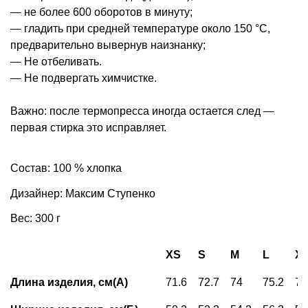
— не более 600 оборотов в минуту;
— гладить при средней температуре около 150 °С,
предварительно вывернув наизнанку;
— Не отбеливать.
— Не подвергать химчистке.
Важно: после термопресса иногда остается след —
первая стирка это исправляет.
Состав: 100 % хлопка
Дизайнер: Максим Ступенко
Вес: 300 г
XS
S
M
L
X
Длина изделия, см(А)
71.6
72.7
74
75.2
76