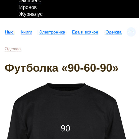
Экспресс
Иронов
Журналус
...
Нью
Книги
Электроника
Еда и всякое
Одежда
Одежда
Футболка «90-60-90»