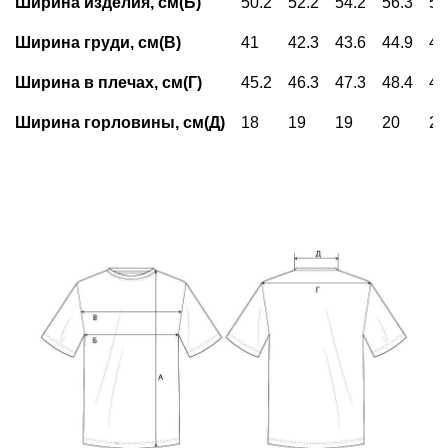
Ширина изделия, см(Б)
50.2
52.2
54.2
56.3
59
Ширина груди, см(В)
41
42.3
43.6
44.9
46
Ширина в плечах, см(Г)
45.2
46.3
47.3
48.4
49
Ширина горловины, см(Д)
18
19
19
20
20