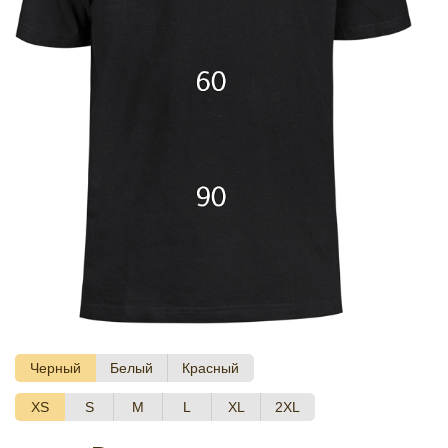
Черный
Белый
Красный
XS
S
M
L
XL
2XL