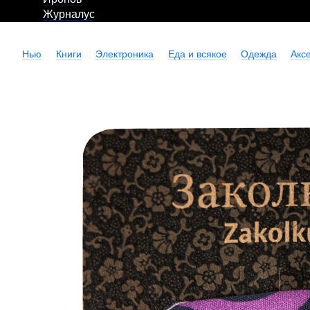
Журналус
Нью
Книги
Электроника
Еда и всякое
Одежда
Акс