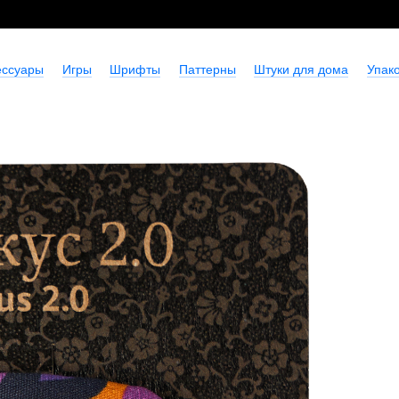
ессуары
Игры
Шрифты
Паттерны
Штуки для дома
Упако