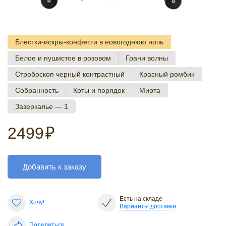
Блестки-искры-конфетти в новогоднюю ночь
Белое и пушистое в розовом
Грани волны
Стробоскоп черный контрастный
Красный ромбик
Собранность
Коты и порядок
Мирта
Зазеркалье — 1
2499
₽
Добавить к заказу
Есть на складе
Хочу!
Варианты доставки
Поделиться