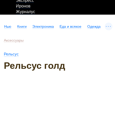
Экспресс
Иронов
Журналус
...
Нью
Книги
Электроника
Еда и всякое
Одежда
Аксессуары
Рельсус
Рельсус голд