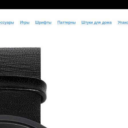
ессуары
Игры
Шрифты
Паттерны
Штуки для дома
Упако