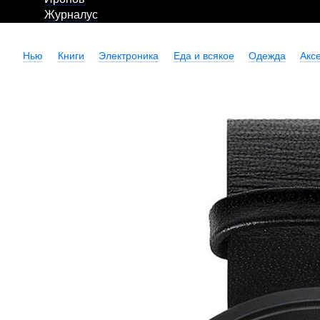
Журналус
Нью
Книги
Электроника
Еда и всякое
Одежда
Акс