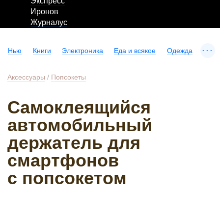
Экспресс
Иронов
Журналус
...
Нью
Книги
Электроника
Еда и всякое
Одежда
Аксессуары
/
Попсокеты
Самоклеящийся
автомобильный
держатель для
смартфонов
с попсокетом