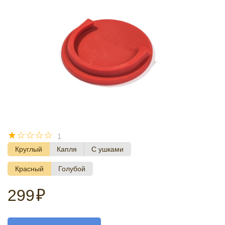
☆
☆
☆
☆
☆
1
Круглый
Капля
С ушками
Красный
Голубой
299
₽