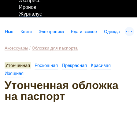
Экспресс
Иронов
Журналус
...
Нью
Книги
Электроника
Еда и всякое
Одежда
Аксессуары
/
Обложки для паспорта
Утонченная
Роскошная
Прекрасная
Красивая
Изящная
Утонченная обложка
на паспорт