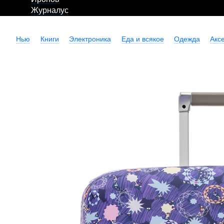
Журналус
Нью
Книги
Электроника
Еда и всякое
Одежда
Акс