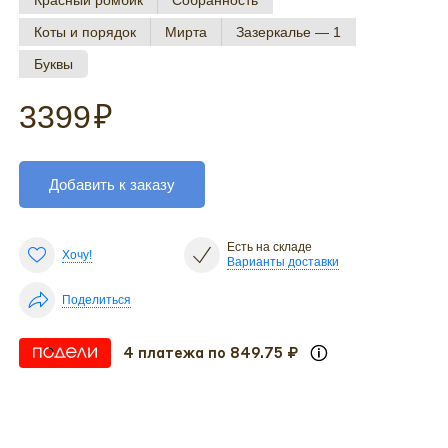
Красный ромбик
Собранность
Коты и порядок
Мирта
Зазеркалье — 1
Буквы
3399
₽
Добавить к заказу
Есть на складе
Хочу!
Варианты доставки
Поделиться
4 платежа по 849.75 ₽