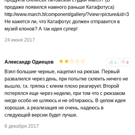
продаже появился намного раньше Катафотуса)
http://www.march.lt/component/gallery/?view=picture&id=3
Не кажется ли, что Катафотус должен отправится в
музей клонов? А так идея супер!
24 июня 2017
☆
☆
☆
☆
☆
Александр Одинцов
1
0
Взял большие черные, нацепил на рюкзак. Первый
развалился через день, при попытке склеить ничего не
вышло, т.к. тряпка с клеем плохо реагирует. Второй
потерялся еще через неделю, при том что с рюкзаком
нигде особо не шляюсь и не обтираюсь. В целом идея
хорошая, а реализация не очень, надеюсь в
следующей версии будет лучше.
6 декабря 2017