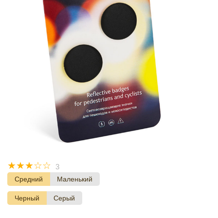
☆
☆
☆
☆
☆
3
Средний
Маленький
Черный
Серый