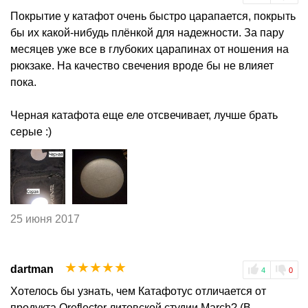
Покрытие у катафот очень быстро царапается, покрыть
бы их какой-нибудь плёнкой для надежности. За пару
месяцев уже все в глубоких царапинах от ношения на
рюкзаке. На качество свечения вроде бы не влияет
пока.
Черная катафота еще еле отсвечивает, лучше брать
серые :)
25 июня 2017
☆
☆
☆
☆
☆
dartman
4
0
Хотелось бы узнать, чем Катафотус отличается от
продукта Oreflector литовской студии March? (В