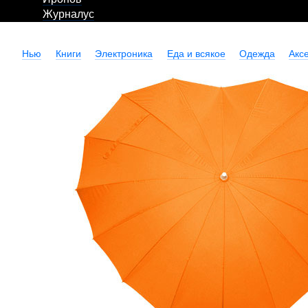
Журналус
Нью
Книги
Электроника
Еда и всякое
Одежда
Акс