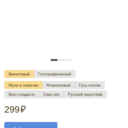
Виниловый
Голографический
Мухи и семечки
Фланелевый
Гусь-гопник
Вкус-сладость
Сюр-лес
Русский иероглиф
299
₽