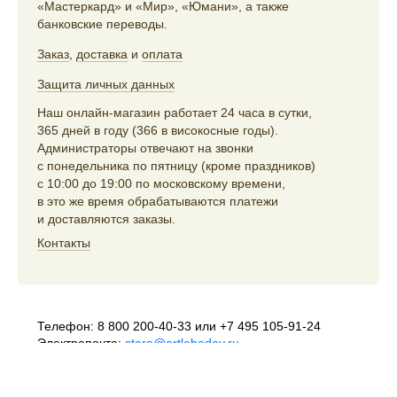
«Мастеркард» и «Мир», «Юмани», а также
банковские переводы.
Заказ
,
доставка
и
оплата
Защита личных данных
Наш онлайн-магазин работает 24 часа в сутки,
365 дней в году (366 в високосные годы).
Администраторы отвечают на звонки
с понедельника по пятницу (кроме праздников)
с 10:00 до 19:00 по московскому времени,
в это же время обрабатываются платежи
и доставляются заказы.
Контакты
Телефон:
8 800 200-40-33
или
+7 495 105-91-24
Электропочта:
store@artlebedev.ru
Телеграм-бот:
t.me/ALSStoreBot
Оптовикам