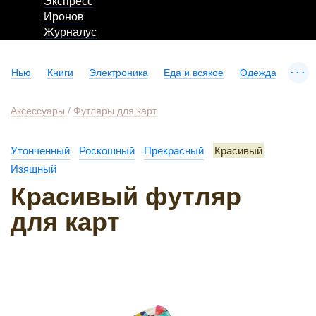
Экспресс
Иронов
Журналус
...
Нью
Книги
Электроника
Еда и всякое
Одежда
Аксессуары
/
Футляры для карт
Утонченный
Роскошный
Прекрасный
Красивый
Изящный
Красивый футляр
для карт