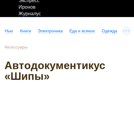
Экспресс
Иронов
Журналус
...
Нью
Книги
Электроника
Еда и всякое
Одежда
Аксессуары
Автодокументикус
«Шипы»