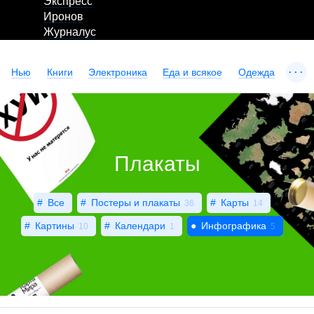
Экспресс
Иронов
Журналус
...
Нью
Книги
Электроника
Еда и всякое
Одежда
Плакаты
Все
Постеры и плакаты
Карты
36
14
Картины
Календари
Инфографика
10
1
5