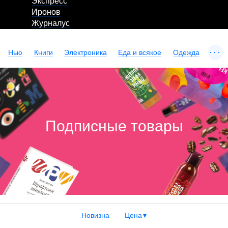
Экспресс
Иронов
Журналус
...
Нью
Книги
Электроника
Еда и всякое
Одежда
Подписные товары
Новизна
Цена