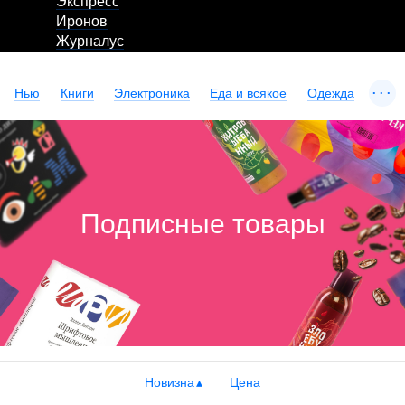
Экспресс
Иронов
Журналус
...
Нью
Книги
Электроника
Еда и всякое
Одежда
Подписные товары
Новизна
Цена