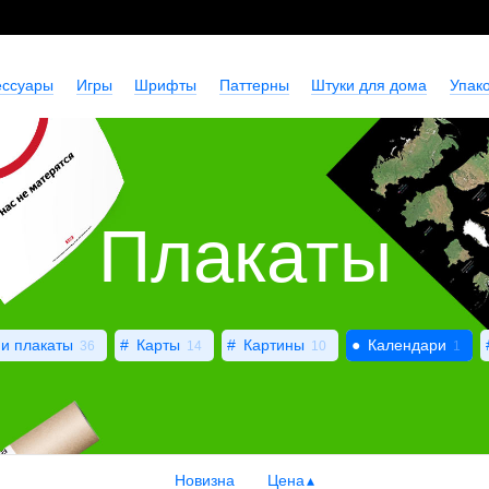
ессуары
Игры
Шрифты
Паттерны
Штуки для дома
Упако
Плакаты
и плакаты
Карты
Картины
Календари
36
14
10
1
Новизна
Цена