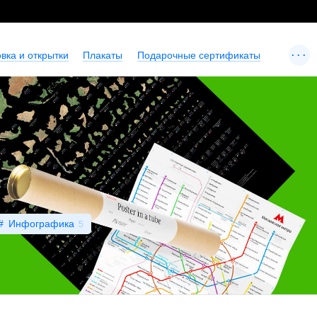
...
вка и открытки
Плакаты
Подарочные сертификаты
Инфографика
5