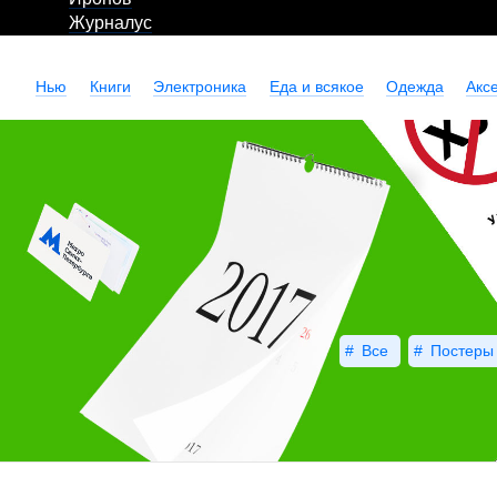
Журналус
Нью
Книги
Электроника
Еда и всякое
Одежда
Акс
Все
Постеры 