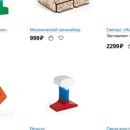
ини»
Механический органайзер
Свечкус «Ж
Заставляет 
999
₽
2299
₽
Рельсус
Свеча-конст