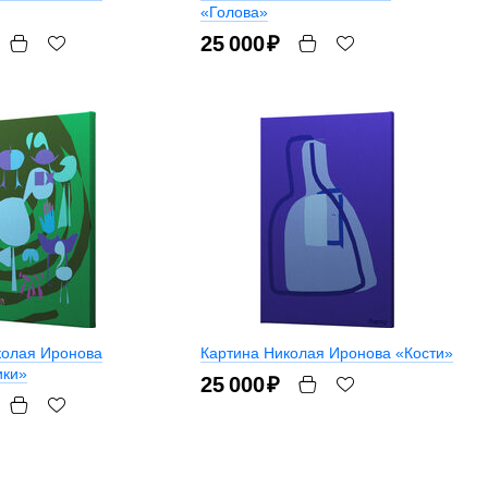
«Голова»
25 000
₽
колая Иронова
Картина Николая Иронова «Кости»
ики»
25 000
₽