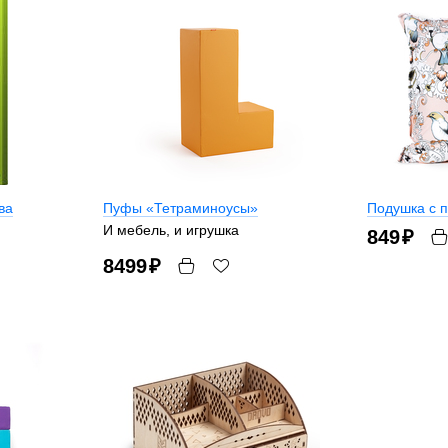
ва
Пуфы «Тетраминоусы»
Подушка с 
И мебель, и игрушка
849
₽
8499
₽