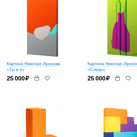
Картина Николая Иронова
Картина Николая Ироно
«Ты и я»
«Слезы»
25 000
₽
25 000
₽