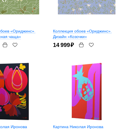
обоев «Ориджинс».
Коллекция обоев «Ориджинс».
сная чаща»
Дизайн «Козочки»
14 999
₽
колая Иронова
Картина Николая Иронова