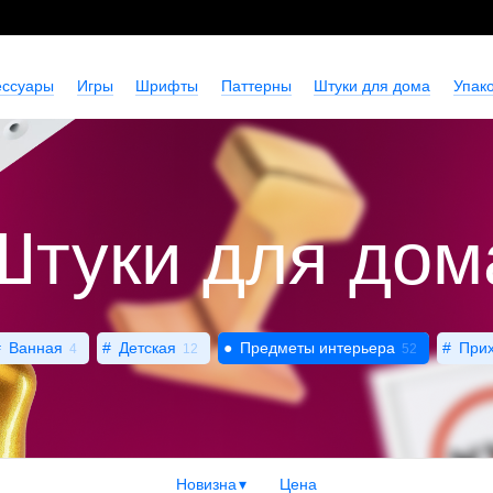
ессуары
Игры
Шрифты
Паттерны
Штуки для дома
Упако
Штуки для дом
Ванная
Детская
Предметы интерьера
При
4
12
52
Новизна
Цена