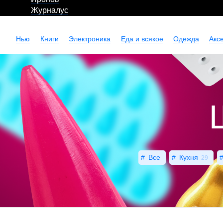
Журналус
Нью
Книги
Электроника
Еда и всякое
Одежда
Акс
Все
Кухня
29