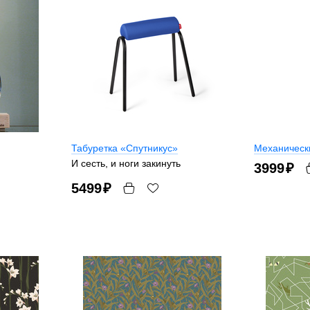
Табуретка «Спутникус»
Механическ
И сесть, и ноги закинуть
3999
₽
5499
₽