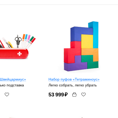
«Швейцармиус»
Набор пуфов «Тетраминоус»
лько подставка
Легко собрать, легко убрать
53 999
₽