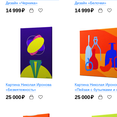
Дизайн «Черника»
Дизайн «Белочки»
14 999
₽
14 999
₽
Картина Николая Иронова
Картина Николая Ироно
«Безмятежность»
«Пейзаж с бутылками и
25 000
₽
25 000
₽