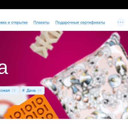
...
вка и открытки
Плакаты
Подарочные сертификаты
а
хожая
Дача
29
54