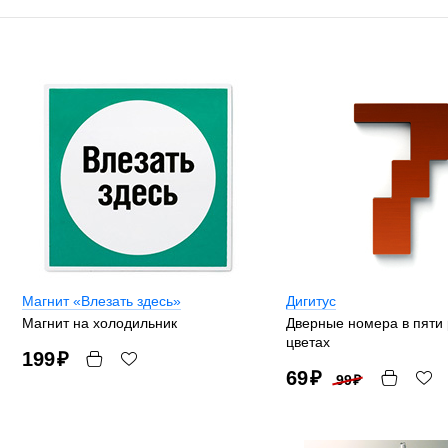
Магнит «Влезать здесь»
Дигитус
Магнит на холодильник
Дверные номера в пяти
цветах
199
₽
69
₽
99
₽