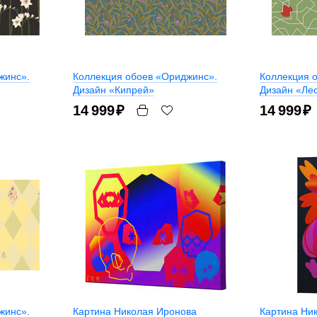
жинс».
Коллекция обоев «Ориджинс».
Коллекция 
Дизайн «Кипрей»
Дизайн «Ле
14 999
₽
14 999
₽
жинс».
Картина Николая Иронова
Картина Ни