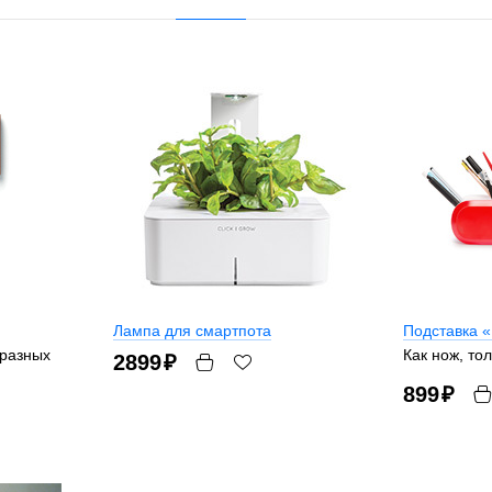
Лампа для смартпота
Подставка 
 разных
Как нож, то
2899
₽
899
₽