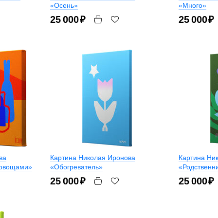
«Осень»
«Много»
25 000
₽
25 000
₽
ва
Картина Николая Иронова
Картина Ни
 овощами»
«Обогреватель»
«Родственн
25 000
₽
25 000
₽