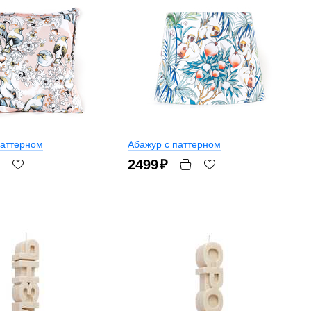
паттерном
Абажур с паттерном
2499
₽