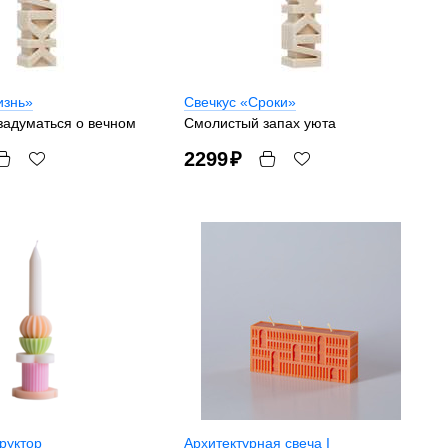
изнь»
Свечкус «Сроки»
задуматься о вечном
Смолистый запах уюта
2299
₽
руктор
Архитектурная свеча I