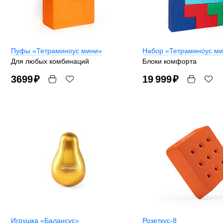
Пуфы «Тетраминоус мини»
Набор «Тетраминоус м
Для любых комбинаций
Блоки комфорта
3699
₽
19 999
₽
Игрушка «Балансус»
Розеткус-8