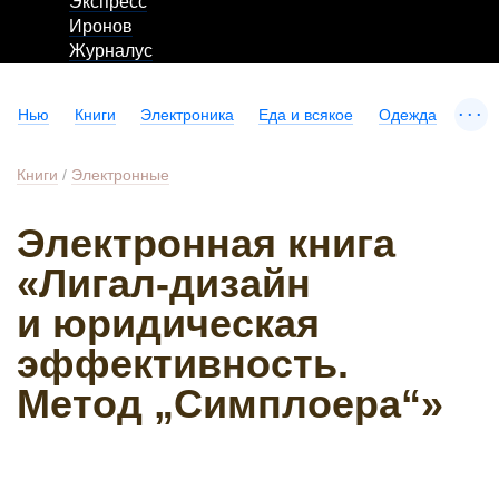
Экспресс
Иронов
Журналус
...
Нью
Книги
Электроника
Еда и всякое
Одежда
Книги
/
Электронные
Электронная книга
«Лигал-дизайн
и юридическая
эффективность.
Метод „Симплоера“»